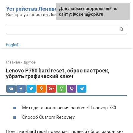
Перейти
Устройства Леново
Для любых предложений по
к
Всё про устройства Леново
сайту: ivosem@cp9.ru
контенту
Поиск:
English
Главная
»
Другое
Lenovo P780 hard reset, сброс настроек,
убрать графический ключ
Методика выполнения hardreset Lenovop 780
Способ Custom Recovery
Понятие «hard reset» означает полный сброс заводских