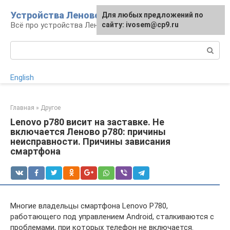
Перейти
Устройства Леново
Для любых предложений по
к
Всё про устройства Леново
сайту: ivosem@cp9.ru
контенту
Поиск:
English
Главная
»
Другое
Lenovo p780 висит на заставке. Не
включается Леново p780: причины
неисправности. Причины зависания
смартфона
Многие владельцы смартфона Lenovo P780,
работающего под управлением Android, сталкиваются с
проблемами, при которых телефон не включается.