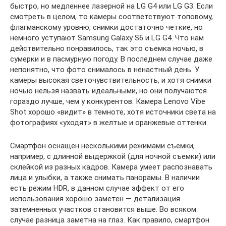
быстро, но медленнее лазерной на LG G4 или LG G3. Если
смотреть в целом, то камеры соответствуют топовому,
флагманскому уровню, снимки достаточно четкие, но
немного уступают Samsung Galaxy S6 и LG G4. Что нам
действительно понравилось, так это съемка ночью, в
сумерки и в пасмурную погоду. В последнем случае даже
непонятно, что фото снималось в ненастный день. У
камеры высокая светочувствительность, и хотя снимки
ночью нельзя назвать идеальными, но они получаются
гораздо лучше, чем у конкурентов. Камера Lenovo Vibe
Shot хорошо «видит» в темноте, хотя источники света на
фотографиях «уходят» в желтые и оранжевые оттенки.
Смартфон оснащен несколькими режимами съемки,
например, с длинной выдержкой (для ночной съемки) или
склейкой из разных кадров. Камера умеет распознавать
лица и улыбки, а также снимать панорамы. В наличии
есть режим HDR, в данном случае эффект от его
использования хорошо заметен — детализация
затемненных участков становится выше. Во всяком
случае разница заметна на глаз. Как правило, смартфон