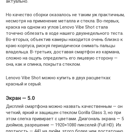
актуально.
Но качество сборки оказалось не таким уж практичным,
несмотря на применение металла и стекла. Во-первых,
краска на одном из углов Lenovo Vibe Shot стала
точечно облезать в ходе нашего двухнедельного теста.
Во-вторых, объектив камеры находится очень близко к
краю корпуса, рискуя периодически снимать пальцы
владельца. В-третьих, доставая смартфон из кармана,
сложно на ощупь определить его лицевую сторону —
она, как и спинка, покрыта стеклом.
Lenovo Vibe Shot можно купить в двух расцветках:
красный и серый.
Экран — 5.0
Дисплей смартфона можно назвать качественным — он
четкий, яркий и защищен стеклом Gorilla Glass 3, но при
этом слегка привирает с цветами. Диагональ экрана — 5
дюймов, разрешение — 1920×1080 пикселей (Full HD). Их
плотность — 441 на дюйм, этого более чем достаточно