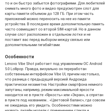
то и он быстро забьется фотографиями. Для любителей
снимать много фото и видео предусмотрен слот для
карты памяти объемом до 128 ГБ. При этом часть
приложений можно переносить на нее из памяти
устройства. В последнее время дополнительную память
часто совмещают со второй SIM-картой. Но в данном
случае слот расположен в отдельном лотке и не
поставит вас перед выбором между связью или
дополнительными гигабайтами.
Особенности
Lenovo Vibe Shot работает под управлением ОС Android
5.0 Lollipop. Правда, визуально он переработан
собственным интерфейсом Vibe UI, причем настолько,
что разница с предыдущей версией Андроида
практически незаметна. Настройки смартфона немного
запутаны, например, режим максимальной яркости
находится не в пункте «Яркость» или «Экран», а спрятан
в пункте под названием… «Цветовой баланс», где совсем
не ожидаешь его увидеть. Особенностями можно
назвать дизайн модели с применением стекла и