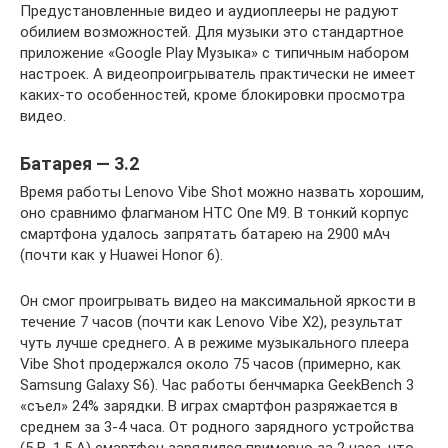
Предустановленные видео и аудиоплееры не радуют
обилием возможностей. Для музыки это стандартное
приложение «Google Play Музыка» с типичным набором
настроек. А видеопроигрыватель практически не имеет
каких-то особенностей, кроме блокировки просмотра
видео.
Батарея — 3.2
Время работы Lenovo Vibe Shot можно назвать хорошим,
оно сравнимо флагманом HTC One M9. В тонкий корпус
смартфона удалось запрятать батарею на 2900 мАч
(почти как у Huawei Honor 6).
Он смог проигрывать видео на максимальной яркости в
течение 7 часов (почти как Lenovo Vibe X2), результат
чуть лучше среднего. А в режиме музыкального плеера
Vibe Shot продержался около 75 часов (примерно, как
Samsung Galaxy S6). Час работы бенчмарка GeekBench 3
«съел» 24% зарядки. В играх смартфон разряжается в
среднем за 3-4 часа. От родного зарядного устройства
(5 В, 1,5 А) смартфон зарядился примерно за 2 часа, что