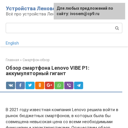
Перейти
Устройства Леново
Для любых предложений по
к
Всё про устройства Леново
сайту: ivosem@cp9.ru
контенту
Поиск:
English
Главная
»
Смартфон-обзор
Обзор смартфона Lenovo VIBE P1:
аккумуляторный гигант
В 2021 году известная компания Lenovo решила войти в
рынок бюджетных смартфонов, в которых была бы
совмещена невысокая цена со всеми необходимыми
функциями и характеристиками. Осуществим обзор