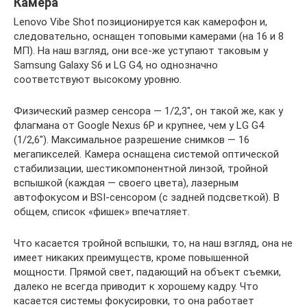
Камера
Lenovo Vibe Shot позиционируется как камерофон и,
следовательно, оснащен топовыми камерами (на 16 и 8
МП). На наш взгляд, они все-же уступают таковым у
Samsung Galaxy S6 и LG G4, но однозначно
соответствуют высокому уровню.
Физический размер сенсора — 1/2,3″, он такой же, как у
флагмана от Google Nexus 6P и крупнее, чем у LG G4
(1/2,6″). Максимальное разрешение снимков — 16
мегапикселей. Камера оснащена системой оптической
стабилизации, шестикомпонентной линзой, тройной
вспышкой (каждая — своего цвета), лазерным
автофокусом и BSI-сенсором (с задней подсветкой). В
общем, список «фишек» впечатляет.
Что касается тройной вспышки, то, на наш взгляд, она не
имеет никаких преимуществ, кроме повышенной
мощности. Прямой свет, падающий на объект съемки,
далеко не всегда приводит к хорошему кадру. Что
касается системы фокусировки, то она работает