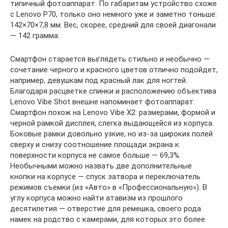
типичный фотоаппарат. По габаритам устройство схоже
с Lenovo P70, только оно немного уже и заметно тоньше:
142×70×7,8 мм. Вес, скорее, средний для своей диагонали
— 142 грамма.
Смартфон старается выглядеть стильно и необычно —
сочетание черного и красного цветов отлично подойдет,
например, девушкам под красный лак для ногтей.
Благодаря расцветке спинки и расположению объектива
Lenovo Vibe Shot внешне напоминает фотоаппарат.
Смартфон похож на Lenovo Vibe X2: размерами, формой и
черной рамкой дисплея, слегка выдающейся из корпуса.
Боковые рамки довольно узкие, но из-за широких полей
сверху и снизу соотношение площади экрана к
поверхности корпуса не самое больше — 69,3%.
Необычными можно назвать две дополнительные
кнопки на корпусе — спуск затвора и переключатель
режимов съемки (из «Авто» в «Профессиональную»). В
углу корпуса можно найти атавизм из прошлого
десятилетия — отверстие для ремешка, своего рода
намек на родство с камерами, для которых это более