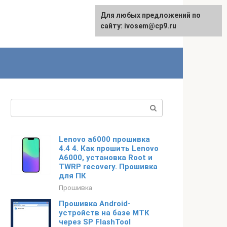
Для любых предложений по
English
сайту: ivosem@cp9.ru
Поиск:
Lenovo a6000 прошивка
4.4 4. Как прошить Lenovo
A6000, установка Root и
TWRP recovery. Прошивка
для ПК
Прошивка
Прошивка Android-
устройств на базе МТК
через SP FlashTool