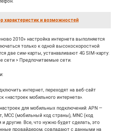
лефон.
ор характеристик и возможностей
Леново 2010» настройка интернета выполняется
ключаться только к одной высокоскоростной
ется две сим-карты, устанавливают 4G SIM-карту:
е сети > Предпочитаемые сети.
и:
дключить интернет, переходят на веб-сайт
к «настроек мобильного интернета».
 настроек для мобильных подключений: APN —
орт, MCC (мобильный код страны), MNC (код
 и другие. Все, что нужно будет сделать, это
занные провайдером, совпадают с данными на