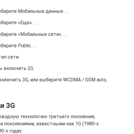
выберите Мобильные данные. …
ыберите «Еще». …
ыберите «Мобильные сети». …
берите Public. …
ип сети.
ы включить 2G.
включить 3G, или выберите WCDMA / GSM auto,
и 3G
роводную технологию третьего поколения,
 поколениями, известными как 1G (1980-х
0-х годах.