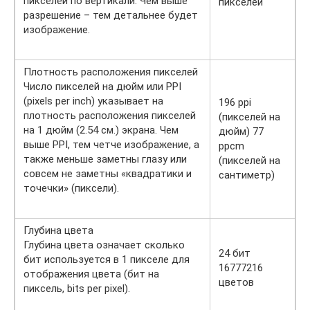
пикселей по вертикали. Чем выше
пикселей
разрешение – тем детальнее будет
изображение.
Плотность расположения пикселей
Число пикселей на дюйм или PPI
(pixels per inch) указывает на
196 ppi
плотность расположения пикселей
(пикселей на
на 1 дюйм (2.54 см.) экрана. Чем
дюйм) 77
выше PPI, тем четче изображение, а
ppcm
также меньше заметны глазу или
(пикселей на
совсем не заметны «квадратики и
сантиметр)
точечки» (пиксели).
Глубина цвета
Глубина цвета означает сколько
24 бит
бит используется в 1 пикселе для
16777216
отображения цвета (бит на
цветов
пиксель, bits per pixel).