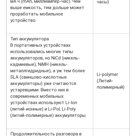
мА·ч (mAh, миллиампер-час). Чем
часы)
выше емкость, тем дольше может
проработать мобильное
устройство.
Тип аккумулятора
В портативных устройствах
использовались многие типы
аккумуляторов, но NiCd (никель-
кадмиевые), NiMH (никель-
металлгидридные), а уж тем более
Li-polymer
SLA (свинцово-кислотные
(Литий-
аккумуляторы) уже считаются
полимерный)
устаревшими. Вместо них в
современных мобильных
устройствах используют Li-Ion
(литий-ионные) и Li-Pol, Li-Poly
(литий-полимерные) аккумуляторы.
Продолжительность разговора в